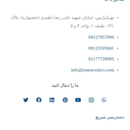
تهرانپارس، خیابان شهید علی رضا ناهیدی (جشنواره)، پلاک
۱۴۱، طبقه ۱، واحد ۴‌ و‌ ۵
09127957099
09125595841
02177728983
info@namavashco.com
ما را دنبال کنید
دسترسی سریع