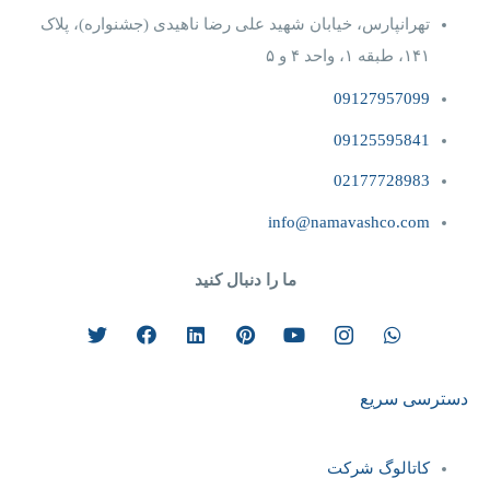
تهرانپارس، خیابان شهید علی رضا ناهیدی (جشنواره)، پلاک
۱۴۱، طبقه ۱، واحد ۴‌ و‌ ۵
09127957099
09125595841
02177728983
info@namavashco.com
ما را دنبال کنید
دسترسی سریع
کاتالوگ شرکت