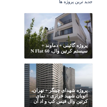
جدید ترین پروژه ها
پروژه گائینی + دماوند +
سیستم کرتین وال، N Flat 60
پروژه شهدای چیتگر + تهران،
اتوبان شهید خرازی + نمای
کرتین وال فیس کپ و اد آن