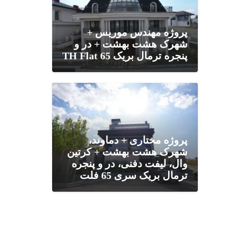
پروژه مهندس موریس +
شهرک هشت بهشت + در و
پنجره ترمال بریک TH Flat 65
پروژه مختاری + دماوند،
شهرک هشت بهشت + کرتین
وال، لیفت دفنی، در و پنجره
ترمال بریک سری 65 فلت