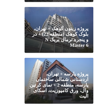
پروژه زیتون کوهک + تهران،
بلوک کوهک (منطقه 22) + در
و پنجره ترمال بریک N
Master 6
پروژه پارسه + تهران،
اردستانی شمالی ساختمان
پارسه، منطقه 2 + نمای کرتین
وال، ورق کامپوزیت، اسکای
الیت