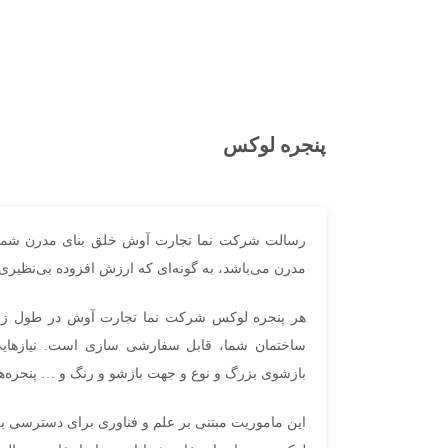
سقف شیشه ای یا اسکای لایت
استرچ متال یا اکسپندد متال
جی اف آر سی(GFRC)
پنجره لوکس
رسالت شرکت نما تجارت آوش خلق بنای مدرن شما ب
مدرن می‌باشد، به گونه‌ای که ارزش افزوده بی‌نظیری 
هر پنجره لوکس شرکت نما تجارت آوش در طول زمان 
ساختمان شما، قابل سفارشی سازی است. نیازهایی
بازشوی بزرگ و نوع و جهت بازشو و رنگ و … پنجره‌ها 
این ماموریت مبتنی بر علم و فناوری برای دسترسی به جد