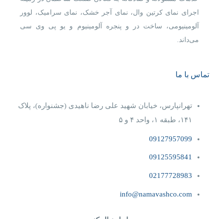
اجرای نمای کرتین وال، نمای آجر خشک، نمای سرامیک، لوور
آلومینیومی، ساخت در و پنجره آلومینیوم و یو پی وی سی
می‌داند.
تماس با ما
تهرانپارس، خیابان شهید علی رضا ناهیدی (جشنواره)، پلاک
۱۴۱، طبقه ۱، واحد ۴‌ و‌ ۵
09127957099
09125595841
02177728983
info@namavashco.com