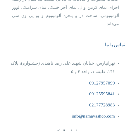
اجرای نمای کرتین وال، نمای آجر خشک، نمای سرامیک، لوور
آلومینیومی، ساخت در و پنجره آلومینیوم و یو پی وی سی
می‌داند.
تماس با ما
تهرانپارس، خیابان شهید علی رضا ناهیدی (جشنواره)، پلاک
۱۴۱، طبقه ۱، واحد ۴‌ و‌ ۵
09127957099
09125595841
02177728983
info@namavashco.com