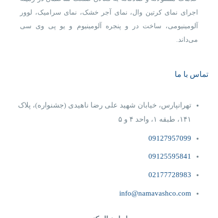
اجرای نمای کرتین وال، نمای آجر خشک، نمای سرامیک، لوور
آلومینیومی، ساخت در و پنجره آلومینیوم و یو پی وی سی
می‌داند.
تماس با ما
تهرانپارس، خیابان شهید علی رضا ناهیدی (جشنواره)، پلاک
۱۴۱، طبقه ۱، واحد ۴‌ و‌ ۵
09127957099
09125595841
02177728983
info@namavashco.com