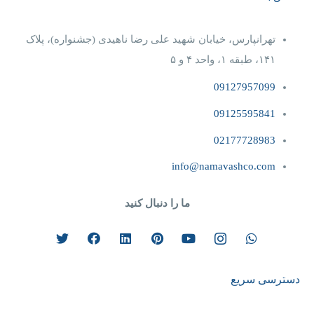
تهرانپارس، خیابان شهید علی رضا ناهیدی (جشنواره)، پلاک
۱۴۱، طبقه ۱، واحد ۴‌ و‌ ۵
09127957099
09125595841
02177728983
info@namavashco.com
ما را دنبال کنید
دسترسی سریع