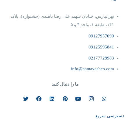
تهرانپارس، خیابان شهید علی رضا ناهیدی (جشنواره)، پلاک
۱۴۱، طبقه ۱، واحد ۴‌ و‌ ۵
09127957099
09125595841
02177728983
info@namavashco.com
ما را دنبال کنید
دسترسی سریع